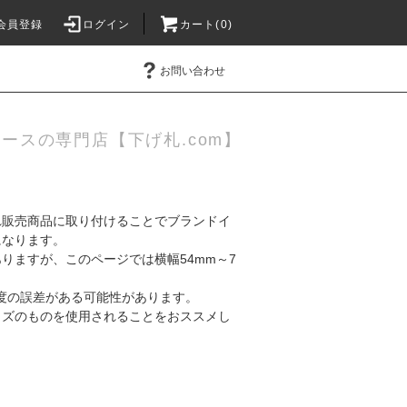
会員登録
ログイン
カート(0)
お問い合わせ
ースの専門店【下げ札.com】
れ販売商品に取り付けることでブランドイ
になります。
ありますが、このページでは横幅54mm～7
程度の誤差がある可能性があります。
イズのものを使用されることをおススメし