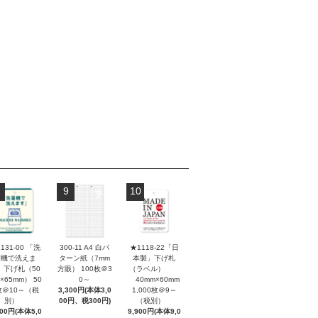
9
10
131-00 「洗
300-11 A4 白パ
★1118-22「日
濯機で洗えま
ターン紙（7mm
本製」下げ札
」下げ札（50
方眼） 100枚＠3
（ラベル）
×65mm） 50
0～
40mm×60mm
枚＠10～（税
3,300円(本体3,0
1,000枚＠9～
別）
00円、税300円)
（税別）
500円(本体5,0
9,900円(本体9,0