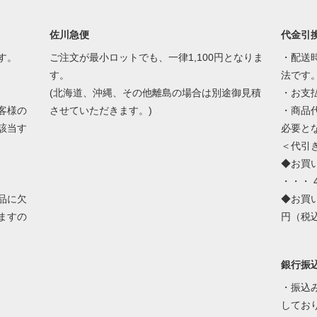
佐川急便
代金引
す。
ご注文が最小ロットでも、一律1,100円となりま
・配送
す。
法です
(北海道、沖縄、その他離島の場合は別途御見積
・お支
客様の
させていただきます。)
・商品
該当す
必要と
＜代引
◆お買
・・・ 4
品に欠
◆お買い
ますの
円（税
銀行振
・振込
してお