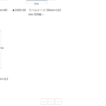
m×80
★1600-09 ラベルケース 59mm×102
mm 300枚～
×113
<
1
>