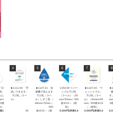
4
5
6
7
8
 「日
★1111-00 「手
★1147-21 洗
1154-00 リバー
★1147-03 「ウ
★1
札
洗いできます」
濯機で洗えます
シブル下げ札
ォッシャブル」
おに
下げ札（ラベ
下げ札（ラベ
（ラベル）（55
下げ札（ラベ
す
m×
ル）
ル）しずく型 （
mm×55mm）500
ル）（54mm×65
mm
00枚
48mm×70mm ）
枚＠10～（税
mm）500枚＠10
0
別）
500
別）
～（税別）
本体1
45
枚＠10～（税
5,500円(本体5,0
5,500円(本体5,0
5,