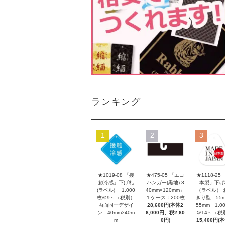
ランキング
1
2
3
★1019-08 「接
★475-05 「エコ
★1118-25
触冷感」下げ札
ハンガー(黒地) 3
本製」下げ
(ラベル) 1,000
40mm×120mm」
（ラベル） 
枚＠9～（税別）
１ケース：200枚
ぎり型 55m
両面同一デザイ
28,600円(本体2
55mm 1,0
ン 40mm×40m
6,000円、税2,60
＠14～（税
m
0円)
15,400円(